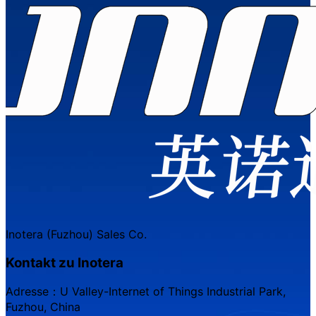
Inotera (Fuzhou) Sales Co.
Kontakt zu Inotera
Adresse：U Valley-Internet of Things Industrial Park,
Fuzhou, China