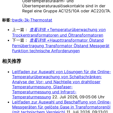
Übertemperaturalarm- und
Übertemperaturauslösekontakte sind in der
Regel eine Gruppe AC125/10A oder AC220/7A.
标签
::
bwdk-3k-Thermostat
上一篇：
查看详情 +
Temperaturüberwachung von
Trockentransformatoren und Öltransformatoren
下一篇：
查看详情 +
Haupttransformator Ölstand
Fernübertragung Transformator Ölstand Messgerät
Funktion technische Anforderungen
相关推荐
Leitfaden zur Auswahl von Lösungen für die Online-
Temperaturüberwachung von Schaltschränken:
Analyse der Vor- und Nachteile von drahtloser
Temperaturmessung, Glasfaser-
Temperaturmessung und Infrarot-
Temperaturmessung
22. Juli 2026, 09:05:06 Uhr
Leitfaden zur Auswahl und Beschaffung von Online-
Messgeräten für gelöste Gase in Transformatorenöl
(mit technischem Vergleich)
11. Juli 2026, 09:13:01