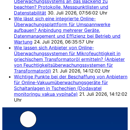
Überwachungssystems an das Backend zu
beachten? Protokolle, Messpunktlisten und
Datenstabilität
30. Juli 2026, 07:56:02 Uhr
Wie lässt sich eine integrierte Online-
Überwachungsplattform für Umspannwerke
aufbauen? Anbindung mehrerer Geräte,
Datenmanagement und Effizienz bei Betrieb und
Wartung
24. Juli 2026, 06:35:57 Uhr
Wie lassen sich Anbieter von Online-
Überwachungssystemen für Mikrofeuchtigkeit in
griechischem Transformatoröl ermitteln? (Anbieter
von Feuchtigkeitsüberwachungssystemen für
Transformatoröl)
21. Juli 2026, 14:12:02 Uhr
Wichtige Punkte bei der Beschaffung von Anbietern
für Online-Vakuumüberwachungsgeräte für
Schaltanlagen in Tschechien (Dodavatel
monitoringu vakua vypínače)
21. Juli 2026, 14:12:02
Uhr