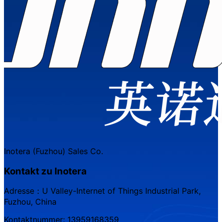
Inotera (Fuzhou) Sales Co.
Kontakt zu Inotera
Adresse：U Valley-Internet of Things Industrial Park,
Fuzhou, China
Kontaktnummer: 13959168359