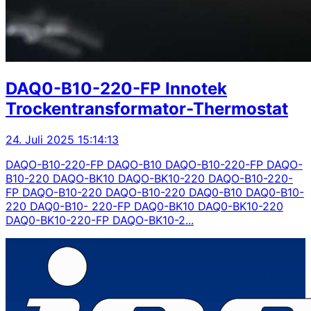
DAQ0-B10-220-FP Innotek
Trockentransformator-Thermostat
24. Juli 2025 15:14:13
DAQO-B10-220-FP DAQO-B10 DAQO-B10-220-FP DAQO-
B10-220 DAQO-BK10 DAQO-BK10-220 DAQO-B10-220-
FP DAQO-B10-220 DAQO-B10-220 DAQ0-B10 DAQ0-B10-
220 DAQ0-B10- 220-FP DAQ0-BK10 DAQ0-BK10-220
DAQ0-BK10-220-FP DAQO-BK10-2...