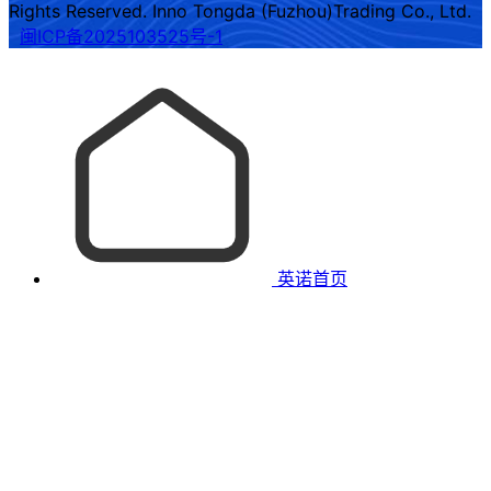
Rights Reserved. Inno Tongda (Fuzhou)Trading Co., Ltd.
闽ICP备2025103525号-1
英诺首页