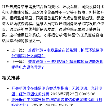
红外热成像结果需要结合负荷变化、环境温度、同类设备对比
和历史曲线分析。单次温度偏高并不一定等于故障，但持续升
高、相间温差明显、同类设备差异扩大或告警反复出现，都应
进入现场核查流程。运维人员可以通过图像记录追踪发热点位
置，通过趋势曲线判断是否发展，通过检修记录验证处理效
果。这样使用红外系统，才能把它从“看热图”的工具变成变电
站状态检修的依据之一。
上一篇：
查看详情 +
电缆局放在线监测与护层环流监测
分别解决什么问题？
下一篇：
查看详情 +
三维相控阵列超声成像系统能发现
哪些电力设备异常？
相关推荐
开关柜温度在线监测方案选型指南：无线测温、光纤测
温、红外测温优劣分析
2026年7月22日 09:05:06
变压器油中溶解气体在线监测装置选型与采购指南（附
技术对比）
2026年7月11日 09:13:01