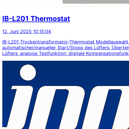
IB-L201 Thermostat
12. Juni 2025 10:15:04
IB-L201 Trockentransformator-Thermostat Modellauswahl
automatischer/manueller Start/Stopp des Lüfters; Überte
Lüfters; analoge Testfunktion; digitale Kompensationsfunkt