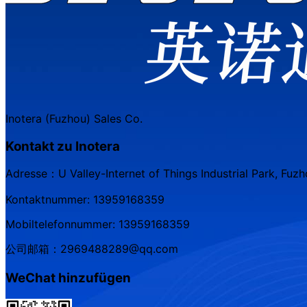
Inotera (Fuzhou) Sales Co.
Kontakt zu Inotera
Adresse：U Valley-Internet of Things Industrial Park, Fuzh
Kontaktnummer: 13959168359
Mobiltelefonnummer: 13959168359
公司邮箱：2969488289@qq.com
WeChat hinzufügen