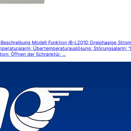
 Beschreibung Modell Funktion IB-L201D Dreiphasige Stro
mperaturalarm; Übertemperaturauslösung; Störungsalarm; "B
ion; Öffnen der Schranktür. ...