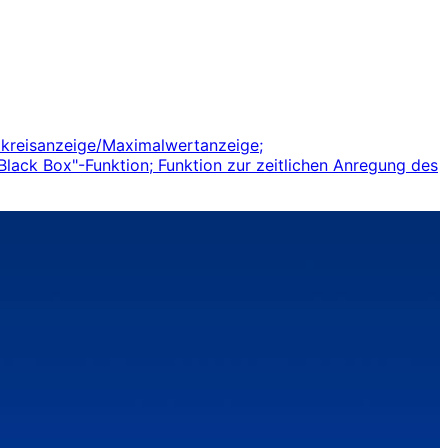
mkreisanzeige/Maximalwertanzeige;
lack Box"-Funktion; Funktion zur zeitlichen Anregung des