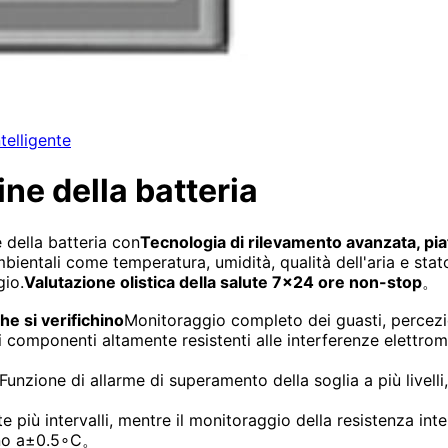
telligente
ne della batteria
 della batteria con
Tecnologia di rilevamento avanzata, piat
ientali come temperatura, umidità, qualità dell'aria e stato
gio.
Valutazione olistica della salute 7×24 ore non-stop
。
he si verifichino
Monitoraggio completo dei guasti, percezio
 componenti altamente resistenti alle interferenze elettrom
Funzione di allarme di superamento della soglia a più livel
più intervalli, mentre il monitoraggio della resistenza in
no a
±
0.
5
∘
C
。