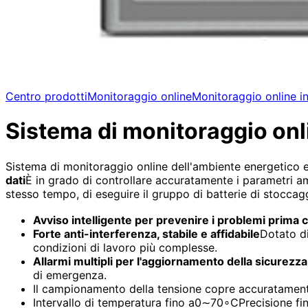
Centro prodotti
Monitoraggio online
Monitoraggio online in
Sistema di monitoraggio onli
Sistema di monitoraggio online dell'ambiente energetico e
dati
È in grado di controllare accuratamente i parametri amb
stesso tempo, di eseguire il gruppo di batterie di stoccag
Avviso intelligente per prevenire i problemi prima c
Forte anti-interferenza, stabile e affidabile
Dotato di
condizioni di lavoro più complesse.
Allarmi multipli per l'aggiornamento della sicurezza
di emergenza.
Il campionamento della tensione copre accuratamente 
Intervallo di temperatura fino a
0
∼
7
0
∘
C
Precisione fi