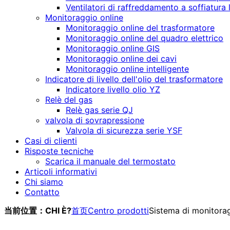
Ventilatori di raffreddamento a soffiatura
Monitoraggio online
Monitoraggio online del trasformatore
Monitoraggio online del quadro elettrico
Monitoraggio online GIS
Monitoraggio online dei cavi
Monitoraggio online intelligente
Indicatore di livello dell'olio del trasformatore
Indicatore livello olio YZ
Relè del gas
Relè gas serie QJ
valvola di sovrapressione
Valvola di sicurezza serie YSF
Casi di clienti
Risposte tecniche
Scarica il manuale del termostato
Articoli informativi
Chi siamo
Contatto
当前位置：CHI È?
首页
Centro prodotti
Sistema di monitorag