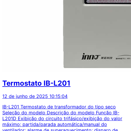
Termostato IB-L201
12 de junho de 2025 10:15:04
IB-L201 Termostato de transformador do tipo seco
Seleção do modelo Descrição do modelo Função IB-
L201D Exibição do circuito trifásico/exibição do valor
máximo; partida/parada automática/manual do
ventilador; alarme de superaquecimento; disparo de