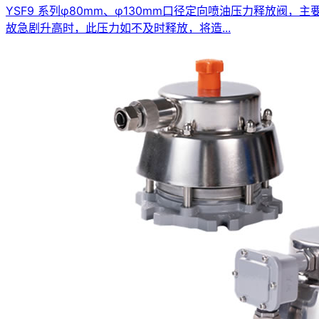
YSF9 系列φ80mm、φ130mm口径定向喷油压力释放
故急剧升高时，此压力如不及时释放，将造...