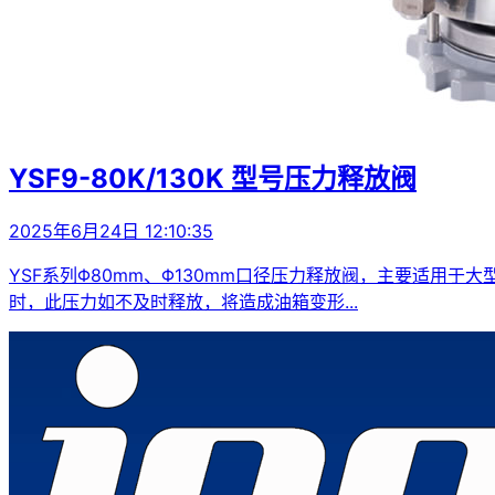
YSF9-80K/130K 型号压力释放阀
2025年6月24日 12:10:35
YSF系列Φ80mm、Φ130mm口径压力释放阀，主要适用
时，此压力如不及时释放，将造成油箱变形...