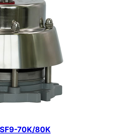
 YSF9-70K/80K