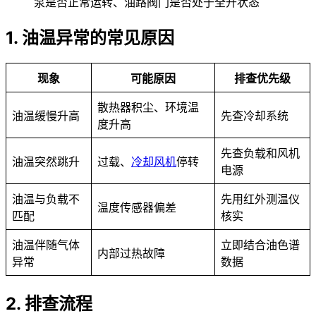
泵是否正常运转、油路阀门是否处于全开状态
1. 油温异常的常见原因
现象
可能原因
排查优先级
散热器积尘、环境温
油温缓慢升高
先查冷却系统
度升高
先查负载和风机
油温突然跳升
过载、
冷却风机
停转
电源
油温与负载不
先用红外测温仪
温度传感器偏差
匹配
核实
油温伴随气体
立即结合油色谱
内部过热故障
异常
数据
2. 排查流程