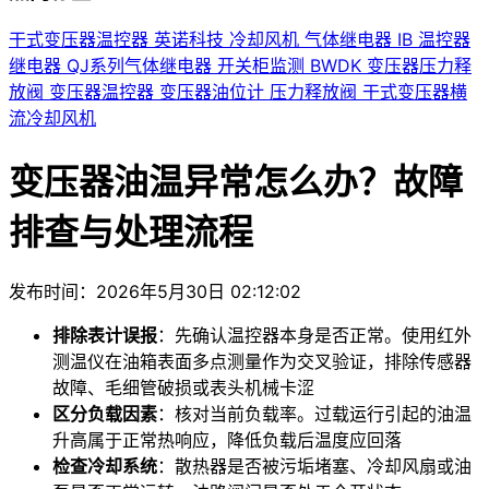
干式变压器温控器
英诺科技
冷却风机
气体继电器
IB
温控器
继电器
QJ系列气体继电器
开关柜监测
BWDK
变压器压力释
放阀
变压器温控器
变压器油位计
压力释放阀
干式变压器横
流冷却风机
变压器油温异常怎么办？故障
排查与处理流程
发布时间：2026年5月30日 02:12:02
排除表计误报
：先确认温控器本身是否正常。使用红外
测温仪在油箱表面多点测量作为交叉验证，排除传感器
故障、毛细管破损或表头机械卡涩
区分负载因素
：核对当前负载率。过载运行引起的油温
升高属于正常热响应，降低负载后温度应回落
检查冷却系统
：散热器是否被污垢堵塞、冷却风扇或油