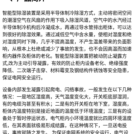
智能型除湿装置是采用半导体制冷除湿方式，主动将密闭空间
的潮湿空气在风扇的作用下吸入除湿风道，空气中的水汽经过
半导体制冷机构后冷凝成水，再通过导水管排出柜体，可以达
到很好的除湿效果。通过减低空气中含水量，使相对湿度和绝
对湿度同时下降，几乎不提高温度，不产生温差带来的负面影
响，从根本上杜绝或减少了事故的发生，也不会因高温而加速
柜内器件及柜体的老化。智能型除湿装置把被动防止凝露方
式,改为主动引导凝露，有效的防止柜内设备老化、绝缘强度
降低、二次端子击穿、材料霉变及钢结构件锈蚀等安全隐患，
保证电网安全运行。
设备内部发生凝露引起爬电、闪络事故，一般发生在以下几种
情况：一是地区湿度高，天气温度变化大，开关柜底部湿润，
有的电缆沟甚至有积水；二是有的开关柜在地下室，湿度高，
柜体内温度特别是接近地面的温度低于环境温度；三是有的设
备处于暂时停运状态，电气柜内小环境温度就比四周环境温度
低，在其表面就极易形成结露，在这种情况下，一旦送电投
运，事故就随之发生。 为保证电网系统的安全运行，电气设