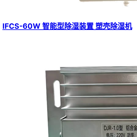
IFCS-60W 智能型除湿装置 塑壳除湿机