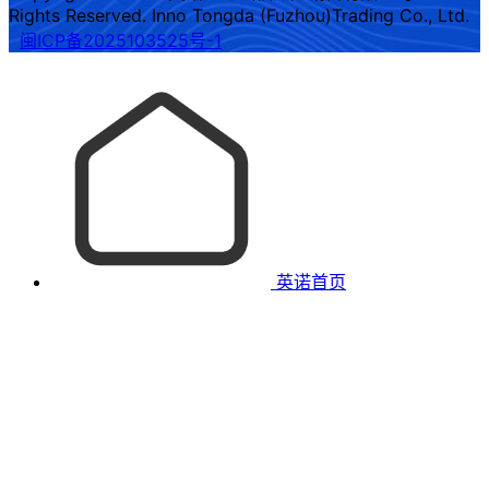
Rights Reserved. Inno Tongda (Fuzhou)Trading Co., Ltd.
闽ICP备2025103525号-1
英诺首页