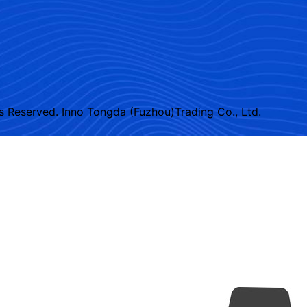
ved. Inno Tongda (Fuzhou)Trading Co., Ltd.